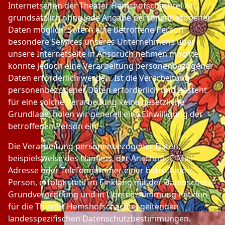
Internetseiten der Theater Hemshofschachtel ist
grundsätzlich ohne jede Angabe personenbezogener
Daten möglich. Sofern eine betroffene Person
besondere Services unseres Unternehmens über
unsere Internetseite in Anspruch nehmen möchte,
könnte jedoch eine Verarbeitung personenbezogener
Daten erforderlich werden. Ist die Verarbeitung
personenbezogener Daten erforderlich und besteht
für eine solche Verarbeitung keine gesetzliche
Grundlage, holen wir generell eine Einwilligung der
betroffenen Person ein.
Die Verarbeitung personenbezogener Daten,
beispielsweise des Namens, der Anschrift, E-Mail-
Adresse oder Telefonnummer einer betroffenen
Person, erfolgt stets im Einklang mit der Datenschutz-
Grundverordnung und in Übereinstimmung mit den
für die Theater Hemshofschachtel geltenden
landesspezifischen Datenschutzbestimmungen.