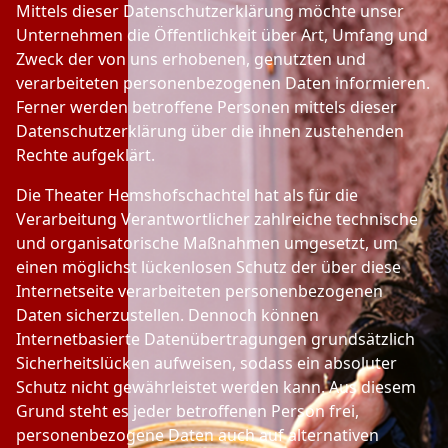
Mittels dieser Datenschutzerklärung möchte unser
Unternehmen die Öffentlichkeit über Art, Umfang und
Zweck der von uns erhobenen, genutzten und
verarbeiteten personenbezogenen Daten informieren.
Ferner werden betroffene Personen mittels dieser
Datenschutzerklärung über die ihnen zustehenden
Rechte aufgeklärt.
Die Theater Hemshofschachtel hat als für die
Verarbeitung Verantwortlicher zahlreiche technische
und organisatorische Maßnahmen umgesetzt, um
einen möglichst lückenlosen Schutz der über diese
Internetseite verarbeiteten personenbezogenen
Daten sicherzustellen. Dennoch können
Internetbasierte Datenübertragungen grundsätzlich
Sicherheitslücken aufweisen, sodass ein absoluter
Schutz nicht gewährleistet werden kann. Aus diesem
Grund steht es jeder betroffenen Person frei,
personenbezogene Daten auch auf alternativen