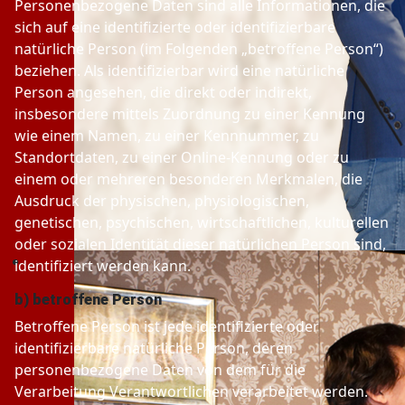
Personenbezogene Daten sind alle Informationen, die
sich auf eine identifizierte oder identifizierbare
natürliche Person (im Folgenden „betroffene Person“)
beziehen. Als identifizierbar wird eine natürliche
Person angesehen, die direkt oder indirekt,
insbesondere mittels Zuordnung zu einer Kennung
wie einem Namen, zu einer Kennnummer, zu
Standortdaten, zu einer Online-Kennung oder zu
einem oder mehreren besonderen Merkmalen, die
Ausdruck der physischen, physiologischen,
genetischen, psychischen, wirtschaftlichen, kulturellen
oder sozialen Identität dieser natürlichen Person sind,
identifiziert werden kann.
b) betroffene Person
Betroffene Person ist jede identifizierte oder
identifizierbare natürliche Person, deren
personenbezogene Daten von dem für die
Verarbeitung Verantwortlichen verarbeitet werden.