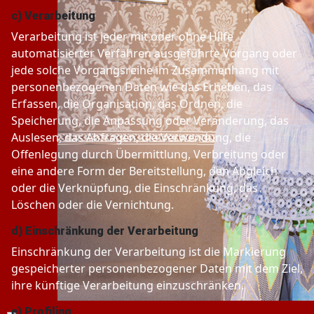
c) Verarbeitung
Verarbeitung ist jeder mit oder ohne Hilfe
automatisierter Verfahren ausgeführte Vorgang oder
jede solche Vorgangsreihe im Zusammenhang mit
personenbezogenen Daten wie das Erheben, das
Erfassen, die Organisation, das Ordnen, die
Speicherung, die Anpassung oder Veränderung, das
Auslesen, das Abfragen, die Verwendung, die
Offenlegung durch Übermittlung, Verbreitung oder
eine andere Form der Bereitstellung, den Abgleich
oder die Verknüpfung, die Einschränkung, das
Löschen oder die Vernichtung.
d) Einschränkung der Verarbeitung
Einschränkung der Verarbeitung ist die Markierung
gespeicherter personenbezogener Daten mit dem Ziel,
ihre künftige Verarbeitung einzuschränken.
e) Profiling