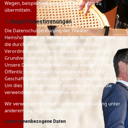
Wegen, beispielsweise telefonisch, an uns zu
übermitteln.
1. Begriffsbestimmungen
Die Datenschutzerklärung der Theater
Hemshofschachtel beruht auf den Begrifflichkeiten,
die durch den Europäischen Richtlinien- und
Verordnungsgeber beim Erlass der Datenschutz-
Grundverordnung (DS-GVO) verwendet wurden.
Unsere Datenschutzerklärung soll sowohl für die
Öffentlichkeit als auch für unsere Kunden und
Geschäftspartner einfach lesbar und verständlich sein.
Um dies zu gewährleisten, möchten wir vorab die
verwendeten Begrifflichkeiten erläutern.
Wir verwenden in dieser Datenschutzerklärung unter
anderem die folgenden Begriffe:
a) personenbezogene Daten