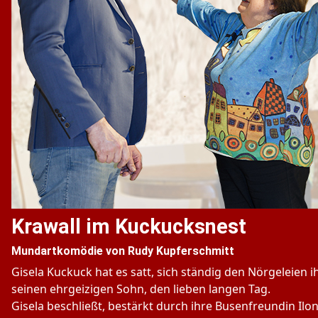
Krawall im Kuckucksnest
Mundartkomödie von Rudy Kupferschmitt
Gisela Kuckuck hat es satt, sich ständig den Nörgeleien 
seinen ehrgeizigen Sohn, den lieben langen Tag.
Gisela beschließt, bestärkt durch ihre Busenfreundin Ilon